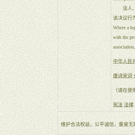
法人、非
该决议行
Where a leg
with the pr
association,
中华人民
唐诗宋词
（请在使
宪法
法律
维护合法权益，公平诚信，童叟无欺，律