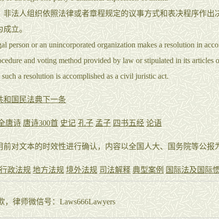
法人组织依照法律或者章程规定的议事方式和表决程序作出
为成立。
al person or an unincorporated organization makes a resolution in acc
ocedure and voting method provided by law or stipulated in its articles o
 such a resolution is accomplished as a civil juristic act.
共和国民法典下一条
全唐诗
唐诗300首
史记
孔子
孟子
四书五经
论语
用前对文本的时效性进行确认，内容以全国人大、国务院等公报
行政法规
地方法规
境外法规
司法解释
典型案例
国际法及国际
师微信号：Laws666Lawyers