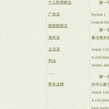
个人所得税法
第一
广告法
Section 1
General Ru
国家赔偿法
第一百三
海关法
事法律关
立法法
Article 133
A civil juri
刑法
creates, alte
......
第一百三
更多法律
也可以基
Article 134
A civil jur
more parties