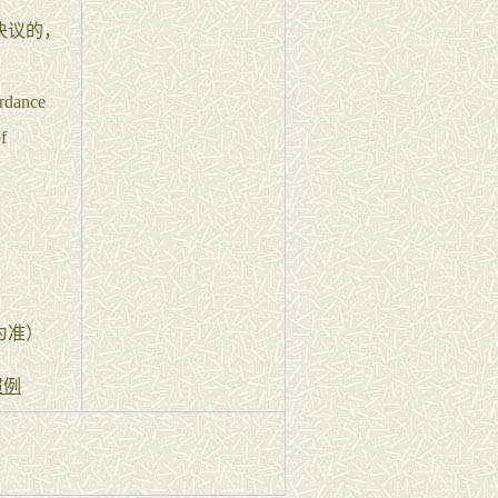
决议的，
ordance
f
为准）
惯例