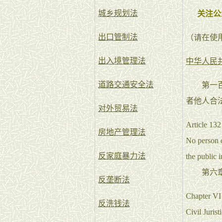
城乡规划法
关注公
出口管制法
（请在使
出入境管理法
中华人民
道路交通安全法
第一百三
者他人合
对外贸易法
Article 132
房地产管理法
No person of
反家庭暴力法
the public i
第六章
反垄断法
Chapter VI
反洗钱法
Civil Jurist