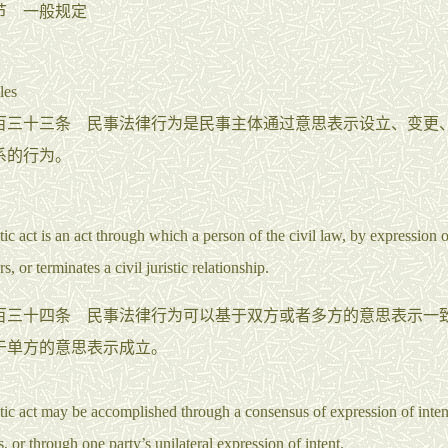
节 一般规定
les
十三条 民事法律行为是民事主体通过意思表示设立、变更
系的行为。
stic act is an act through which a person of the civil law, by expression o
rs, or terminates a civil juristic relationship.
十四条 民事法律行为可以基于双方或者多方的意思表示一
于单方的意思表示成立。
istic act may be accomplished through a consensus of expression of inten
, or through one party’s unilateral expression of intent.