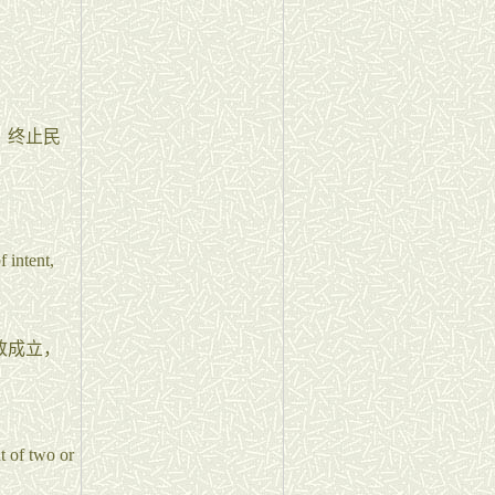
、终止民
f intent,
致成立，
t of two or