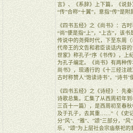
言》、《系辞》上下篇，《说卦
“传”合称“十翼”，意指“传”是
《四书五经》之《尚书》：古时
“尚”便是指“上”，“上古”，
传说中的尧舜时代，下至东周（春
代帝王的文告和君臣谈话内容的
世家》称孔子“序《书传》，上
为孔子编定。《尚书》有两种传
尚书》，现通行的《十三经注疏
古时称赞人"饱读诗书"，"诗书
《四书五经》之《诗经》：先秦
诗歌总集。汇集了从西周初年到
三百十一篇），是西周初至春秋
及于孔子，去其重……”（《史
分"风"、"雅"、"颂"三部分，
乐，"颂"为上层社会宗庙祭祀