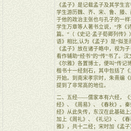
《孟子》是记载孟子及其学生言
学生游历魏、齐、宋、鲁、滕、
于他的政治主张也与孔子的一样
学生万章等人著书立说，“序《
篇。”（《史记·孟子荀卿列传
语》相比,认为《孟子》是“拟圣
《孟子》放在诸子略中，视为子
看作辅助“经书”的“传”书了。
《尔雅》各置博士，便叫“传记
楷书十一经刻石，其中包括了《
开始。到南宋孝宗时，朱熹编《
提到了非常高的地位。
二、五经——儒家本有六经，《
经》、《周易》、《春秋》。秦
经》从此失传，东汉在此基础上
加上《周礼》、《礼记》、《春
雅》，共十二经；宋时加《孟子