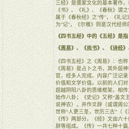
三经》是儒家文化的基本著作，
《书》、《礼》、《春秋》谓之
属于《春秋经》之"传"，《礼
为"记"，《尔雅》则是汉代经师
《四书五经》中的《五经》是指
《
周易
》、《
尚书
》、《
诗经
》
《四书五经》之《周易》：也称
《周易》是占卜之书，其外层神
官，经多人完成。内容广泛记录
价值和文学价值。以前的人们对
超越阴阳八卦的思维框架。相传
始作八卦；《史记》又称“盖文
说神农），并作爻辞（或谓周公
世称“人更三圣，世历三古”（
《传》两部分。《经》文由六十
辞等组成。《传》一共七种十篇