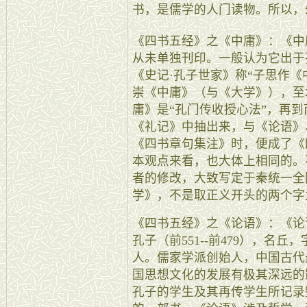
书，是儒学的人门读物。所以，
《四书五经》之《中庸》：《中
从未单独刊印。一般认为它出于孔
《史记·孔子世家》称“子思作
崇《中庸》（与《大学》），至
庸》是“孔门传收授心法”，再
《礼记》中抽出来，与《论语》
《四书章句集注》时，便成了《
本观点来看，也大体上相同的。
者的修改，大致写定于秦统一全
学》，不是取正义开头的两个字
《四书五经》之《论语》：《论
孔子（前551--前479），名
人。儒家学派创始人，中国古代
国思想文化的发展有极其深远的
孔子的学生及其再传学生所记录