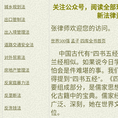
关注公众号，阅读全部
城乡规划法
新法律
出口管制法
张律师欢迎您的访问。
出入境管理法
世界500强
孟子
四库全书首页
道路交通安全法
中国古代有"四书五经
对外贸易法
兰经相似。如果说今日学
怕会是件难堪的事。我
房地产管理法
得提到"四书五经"。《
反家庭暴力法
要组成部分，是儒家思
化古籍中的宝典。儒家
反垄断法
广泛、深刻，她在世界
反洗钱法
位。