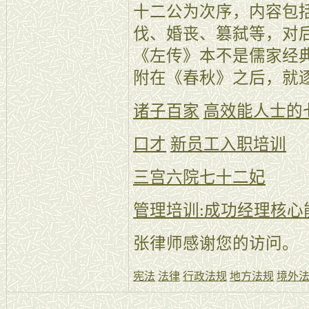
十二公为次序，内容包
伐、婚丧、篡弑等，对
《左传》本不是儒家经
附在《春秋》之后，就
诸子百家
高效能人士的
口才
新员工入职培训
三宫六院七十二妃
管理培训:成功经理核心
张律师感谢您的访问。
宪法
法律
行政法规
地方法规
境外