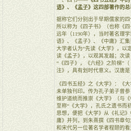
一、四书——
《四书五经》中的
语
》、《
孟子
》这四部著作的总
据称它们分别出于早期儒家的四
所以称为《四子书》（也称《四
远年（1190年），当时著名理
语》、《孟子》、《中庸》汇集
大学者认为“先读《大学》，以
读《孟子》，以观其发越；次读
“《四子》，《六经》之阶梯”
注》，具有划时代意义。汉唐是
《四书五经》之《大学》：《大
未单独刊印。传为孔子弟子曾参（
维护道统而推崇《大学》（与《
至称“《大学》，孔氏之遗书而
思想，便把《大学》从《礼记》
庸》并列，到朱熹撰《四书章句
和宋代另一位著名学者程颐的看