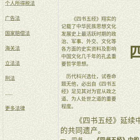
个人所得税法
广告法
《四书五经》翔实的
记载了中华民族思想文化
国家赔偿法
发展史上最活跃时期的政
治、军事、外交、文化等
海关法
各方面的史实资料及影响
中国文化几千年的孔孟重
立法法
要哲学思想。
历代科兴选仕，试卷命
刑法
题无他，必出自《四书五
经》足见其对为官从政之
......
道、为人处世之道的重要
程度。
更多法律
《四书五经》延续中
的共同遗产。