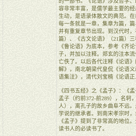
的一部书。《论语》涉及哲学、
容非常丰富，是儒学最主要的经
生动，是语录体散文的典范。在
每一条就是一章，集章为篇，篇
并有重复章节出现。到汉代时，有
篇）、《古文论语》（21篇）
《鲁论语》为底本，参考《齐论
子，并加以注释。郑玄的注本流
亡佚了。以后各代注释《论语》
解》，南北朝梁代皇侃《论语义
语集注》，清代刘宝楠《论语
《四书五经》之《孟子》：《孟
孟子（约前372-前289），
人），离孔子的故乡曲阜不远。
学说的继承者。到南宋孝宗时，
《孟子》提到了非常高的地位。
读书人的必读书了。