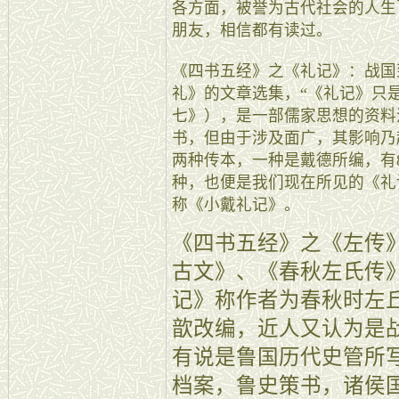
各方面，被誉为古代社会的人生
朋友，相信都有读过。
《四书五经》之《礼记》：战国
礼》的文章选集，“《礼记》只是
七》），是一部儒家思想的资料
书，但由于涉及面广，其影响乃
两种传本，一种是戴德所编，有8
种，也便是我们现在所见的《礼
称《小戴礼记》。
《四书五经》之《左传
古文》、《春秋左氏传
记》称作者为春秋时左
歆改编，近人又认为是
有说是鲁国历代史管所
档案，鲁史策书，诸侯